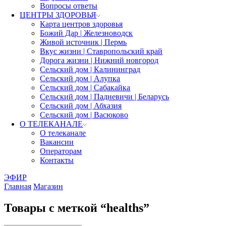
Вопросы ответы
ЦЕНТРЫ ЗДОРОВЬЯ
Карта центров здоровья
Божий Дар | Железноводск
Живой источник | Пермь
Вкус жизни | Ставропольский край
Дорога жизни | Нижний новгород
Сельский дом | Калининград
Сельский дом | Алупка
Сельский дом | Сабакайка
Сельский дом | Падневичи | Беларусь
Сельский дом | Абхазия
Сельский дом | Васюково
О ТЕЛЕКАНАЛЕ
О телеканале
Вакансии
Операторам
Контакты
ЭФИР
Главная
Магазин
Товары с меткой “healths”