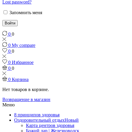
Lost password?
Запомнить меня
Войти
0
0
0
My compare
0
0
0
Избранное
0
0
0
Корзина
Нет товаров в корзине.
Возвращение в магазин
Меню
8 принципов здоровья
Оздоровительный отдых
Новый
Карта центров здоровья
Божий дар | Железноводск