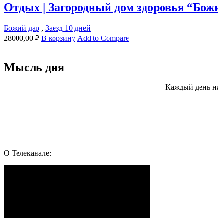
Отдых | Загородный дом здоровья “Божи
Божий дар
,
Заезд 10 дней
28000,00
₽
В корзину
Add to Compare
Мысль дня
Каждый день н
Подпишись и следуй за здоровьем:
Whatsapp
Youtube
Telegram
Vk
О Телеканале: