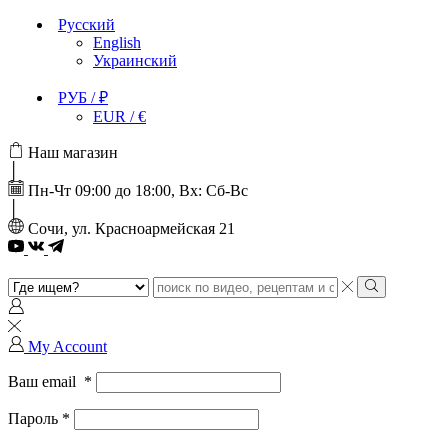
Русский
English
Украинский
РУБ / ₽
EUR / €
Наш магазин
Пн-Чт 09:00 до 18:00, Вх: Сб-Вс
Сочи, ул. Красноармейская 21
Youtube
Search
input
Search
My Account
Ваш email
*
Пароль
*