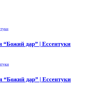
я “Божий дар” | Ессентуки
я “Божий дар” | Ессентуки