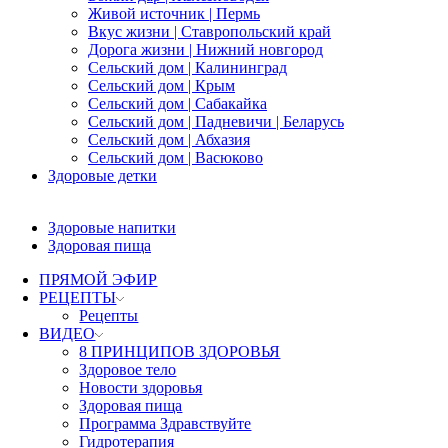
Живой источник | Пермь
Вкус жизни | Ставропольский край
Дорога жизни | Нижний новгород
Сельский дом | Калининград
Сельский дом | Крым
Сельский дом | Сабакайка
Сельский дом | Падневичи | Беларусь
Сельский дом | Абхазия
Сельский дом | Васюково
Здоровые детки
Здоровые напитки
Здоровая пища
ПРЯМОЙ ЭФИР
РЕЦЕПТЫ
Рецепты
ВИДЕО
8 ПРИНЦИПОВ ЗДОРОВЬЯ
Здоровое тело
Новости здоровья
Здоровая пища
Программа Здравствуйте
Гидротерапия