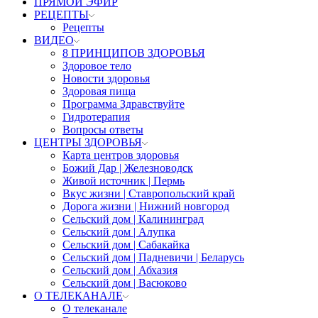
ПРЯМОЙ ЭФИР
РЕЦЕПТЫ
Рецепты
ВИДЕО
8 ПРИНЦИПОВ ЗДОРОВЬЯ
Здоровое тело
Новости здоровья
Здоровая пища
Программа Здравствуйте
Гидротерапия
Вопросы ответы
ЦЕНТРЫ ЗДОРОВЬЯ
Карта центров здоровья
Божий Дар | Железноводск
Живой источник | Пермь
Вкус жизни | Ставропольский край
Дорога жизни | Нижний новгород
Сельский дом | Калининград
Сельский дом | Алупка
Сельский дом | Сабакайка
Сельский дом | Падневичи | Беларусь
Сельский дом | Абхазия
Сельский дом | Васюково
О ТЕЛЕКАНАЛЕ
О телеканале