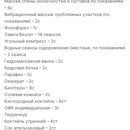
Массаж спины (конечностей и суставов по показаниям)
– 6с
Вибрационный массаж проблемных участков (по
показаниям) – 2с
Фонофорез – 1с
Лампа Beurer – 16 сеансов
Угольный компресс – 2с
Водные сеансы оздоровления (местные, по показаниям)
– 2 сеанса
Гидромассажная ванна – 2с
Кедровая бочка – 2с
Парафин – 2с
Озокерит – 2с
Биоптрон – 8с
Солевая комната – 2с
Кислородный коктейль – 6ст
ОФК индивидуальная – 3с
Терренкур
Коктейль утренний – 4ст
Сок апельсиновый – 2ст