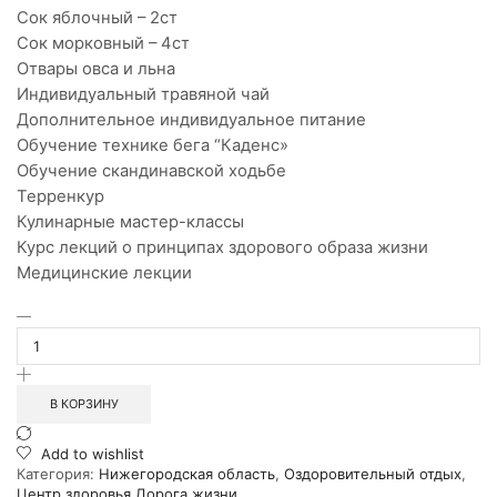
Сок яблочный – 2ст
Сок морковный – 4ст
Отвары овса и льна
Индивидуальный травяной чай
Дополнительное индивидуальное питание
Обучение технике бега “Каденс»
Обучение скандинавской ходьбе
Терренкур
Кулинарные мастер-классы
Курс лекций о принципах здорового образа жизни
Медицинские лекции
Количество
товара
Отдых
|
Центр
В КОРЗИНУ
здоровья
"Дорога
Add to wishlist
жизни"
Категория:
Нижегородская область
,
Оздоровительный отдых
,
|
Центр здоровья Дорога жизни
Нижегородская