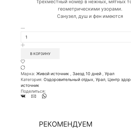
Трехместный номер в нежных, мятных т
геометрическими узорами.
Санузел, душ и фен имеются
Количество
товара
Отдых
|
Центр
В КОРЗИНУ
здоровья
"Живой
источник"
Марка:
Живой источник
,
Заезд 10 дней
,
Урал
|
Категория:
Оздоровительный отдых
,
Урал
,
Центр здор
Пермский
источник
край:
Поделиться:
Молоково
|
Номер
6
Корпус
1
РЕКОМЕНДУЕМ