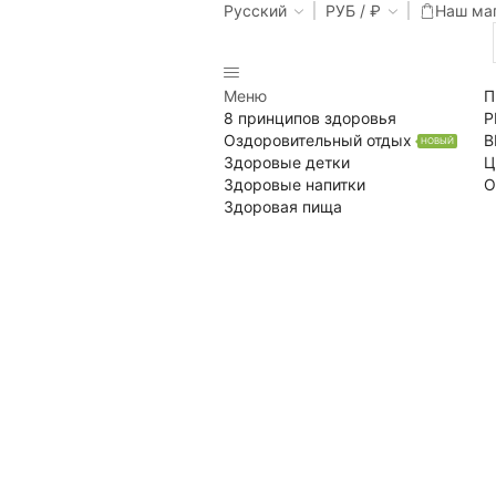
Русский
РУБ / ₽
Наш ма
Меню
П
8 принципов здоровья
Р
Оздоровительный отдых
В
НОВЫЙ
Здоровые детки
Ц
Здоровые напитки
О
Здоровая пища