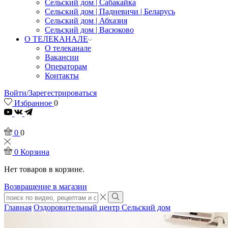
Сельский дом | Сабакайка
Сельский дом | Падневичи | Беларусь
Сельский дом | Абхазия
Сельский дом | Васюково
О ТЕЛЕКАНАЛЕ
О телеканале
Вакансии
Операторам
Контакты
Войти/Зарегестрироваться
Избранное
0
Youtube
0
0
0
Корзина
Нет товаров в корзине.
Возвращение в магазин
Search
input
Search
Главная
Оздоровительный центр Сельский дом