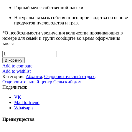
Горный мед с собственной пасеки.
Натуральная мазь собственного производства на основе
продуктов пчеловодства и трав.
*О необходимости увеличения количества проживающих в
номере для семей и групп сообщите во время оформления
заказа.
Количество
товара
В корзину
Пансионат
Add to compare
"Сельский
Add to wishlist
дом"
Категория:
Абхазия
,
Оздоровительный отдых
,
|
Оздоровительный центр Сельский дом
Абхазия
Поделиться:
|
Проживание
VK
в
Mail to friend
3-
Whatsapp
местном
номере
Преимущества