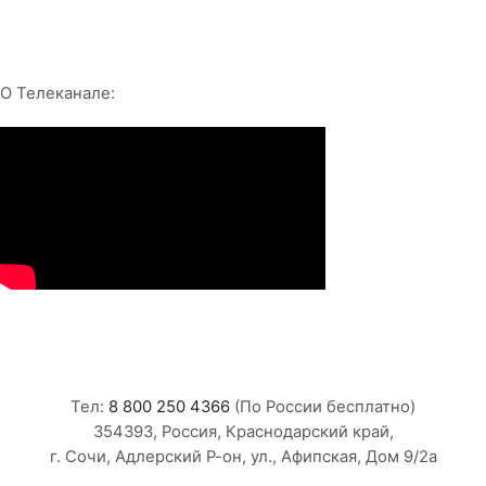
Подпишись и следуй за здоровьем:
Whatsapp
Youtube
Telegram
Vk
О Телеканале:
Контакты
Тел:
8 800 250 4366
(По России бесплатно)
354393, Россия, Краснодарский край,
г. Сочи, Адлерский Р-он, ул., Афипская, Дом 9/2а