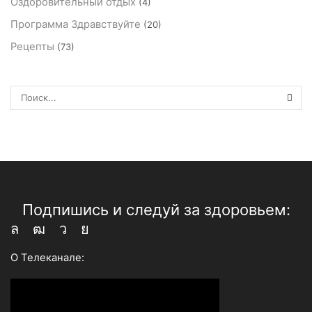
Оздоровительный отдых
(4)
Программа Здравствуйте
(20)
Рецепты
(73)
ПОИ
Подпишись и следуй за здоровьем:
Whatsapp
Youtube
Telegram
Vk
О Телеканале: