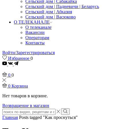
Сельский дом | Сабакайка
Сельский дом | Падневичи | Беларусь
Сельский дом | Абхазия
Сельский дом | Васюково
О ТЕЛЕКАНАЛЕ
О телеканале
Вакансии
Операторам
Контакты
Войти/Зарегестрироваться
Избранное
0
Youtube
0
0
0
Корзина
Нет товаров в корзине.
Возвращение в магазин
Search
input
Search
Главная
Posts tagged "Как проснуться"