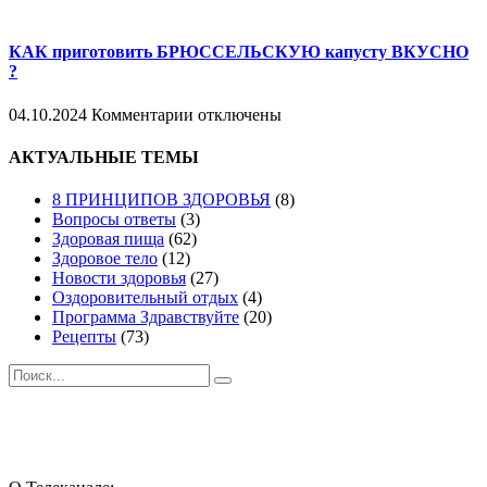
записи
СОЕВЫЙ
сыр
КАК приготовить БРЮССЕЛЬСКУЮ капусту ВКУСНО
ТОФУ
?
в
ДоМаШнИх
к
04.10.2024
Комментарии
отключены
УСЛОВИЯХ
записи
КАК
АКТУАЛЬНЫЕ ТЕМЫ
приготовить
БРЮССЕЛЬСКУЮ
8 ПРИНЦИПОВ ЗДОРОВЬЯ
(8)
капусту
Вопросы ответы
(3)
ВКУСНО
Здоровая пища
(62)
?
Здоровое тело
(12)
Новости здоровья
(27)
Оздоровительный отдых
(4)
Программа Здравствуйте
(20)
Рецепты
(73)
Поиск
Подпишись и следуй за здоровьем:
Whatsapp
Youtube
Telegram
Vk