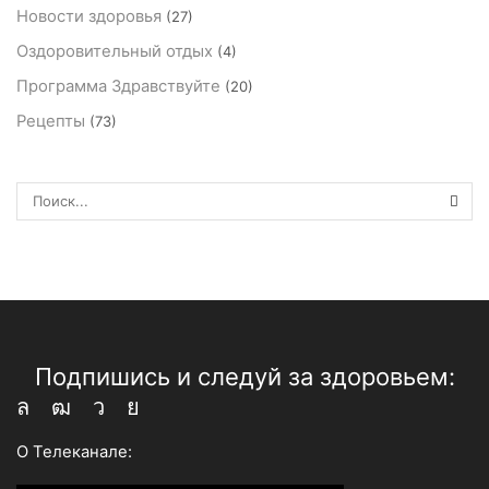
Новости здоровья
(27)
Оздоровительный отдых
(4)
Программа Здравствуйте
(20)
Рецепты
(73)
ПОИ
Подпишись и следуй за здоровьем:
Whatsapp
Youtube
Telegram
Vk
О Телеканале: