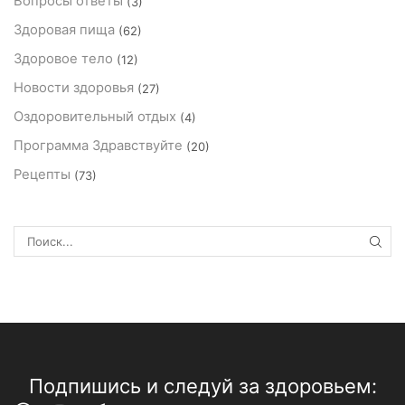
Вопросы ответы
(3)
Здоровая пища
(62)
Здоровое тело
(12)
Новости здоровья
(27)
Оздоровительный отдых
(4)
Программа Здравствуйте
(20)
Рецепты
(73)
ПОИ
Подпишись и следуй за здоровьем: