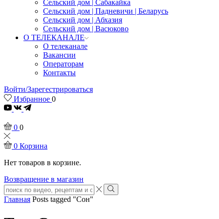
Сельский дом | Сабакайка
Сельский дом | Падневичи | Беларусь
Сельский дом | Абхазия
Сельский дом | Васюково
О ТЕЛЕКАНАЛЕ
О телеканале
Вакансии
Операторам
Контакты
Войти/Зарегестрироваться
Избранное
0
Youtube
0
0
0
Корзина
Нет товаров в корзине.
Возвращение в магазин
Search
input
Search
Главная
Posts tagged "Сон"