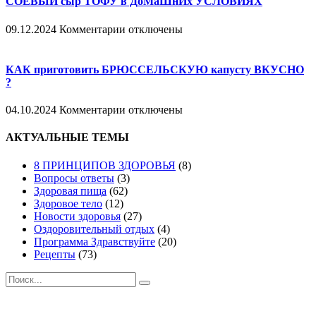
СОЕВЫЙ сыр ТОФУ в ДоМаШнИх УСЛОВИЯХ
к
09.12.2024
Комментарии
отключены
записи
СОЕВЫЙ
сыр
КАК приготовить БРЮССЕЛЬСКУЮ капусту ВКУСНО
ТОФУ
?
в
ДоМаШнИх
к
04.10.2024
Комментарии
отключены
УСЛОВИЯХ
записи
КАК
АКТУАЛЬНЫЕ ТЕМЫ
приготовить
БРЮССЕЛЬСКУЮ
8 ПРИНЦИПОВ ЗДОРОВЬЯ
(8)
капусту
Вопросы ответы
(3)
ВКУСНО
Здоровая пища
(62)
?
Здоровое тело
(12)
Новости здоровья
(27)
Оздоровительный отдых
(4)
Программа Здравствуйте
(20)
Рецепты
(73)
Поиск
Подпишись и следуй за здоровьем: