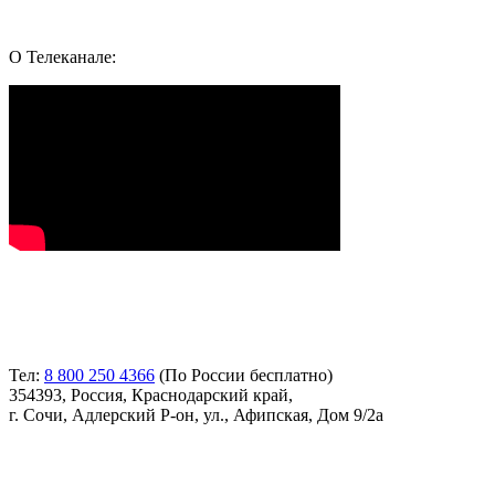
Whatsapp
Youtube
Telegram
Vk
О Телеканале:
Контакты
Тел:
8 800 250 4366
(По России бесплатно)
354393, Россия, Краснодарский край,
г. Сочи, Адлерский Р-он, ул., Афипская, Дом 9/2а