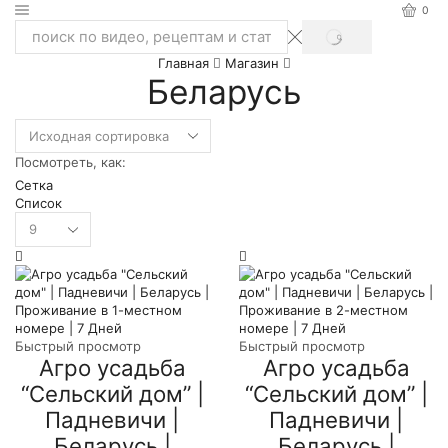
0
SEARCH
Search
Главная
Магазин
input
Беларусь
Посмотреть, как:
Сетка
Список
Товаров
на
странице
Быстрый просмотр
Быстрый просмотр
Агро усадьба
Агро усадьба
“Сельский дом” |
“Сельский дом” |
Падневичи |
Падневичи |
Беларусь |
Беларусь |