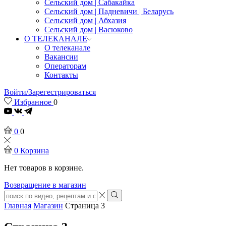
Сельский дом | Сабакайка
Сельский дом | Падневичи | Беларусь
Сельский дом | Абхазия
Сельский дом | Васюково
О ТЕЛЕКАНАЛЕ
О телеканале
Вакансии
Операторам
Контакты
Войти/Зарегестрироваться
Избранное
0
Youtube
0
0
0
Корзина
Нет товаров в корзине.
Возвращение в магазин
Search
input
Search
Главная
Магазин
Страница 3