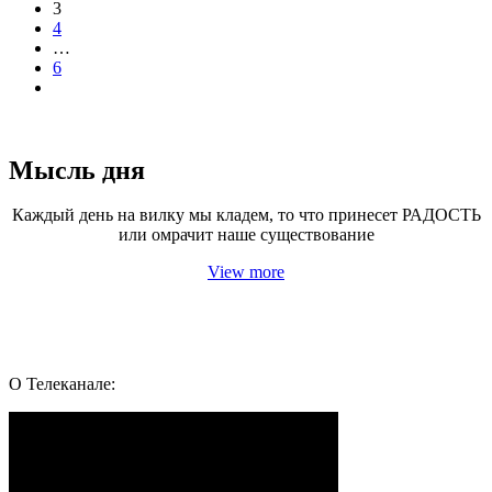
3
4
…
6
Текст
Мысль дня
Каждый день на вилку мы кладем, то что принесет РАДОСТЬ
или омрачит наше существование
View more
Подпишись и следуй за здоровьем:
Whatsapp
Youtube
Telegram
Vk
О Телеканале: