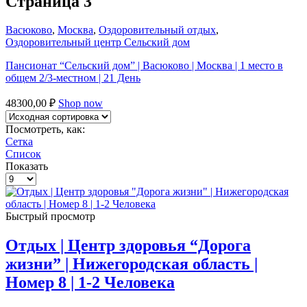
Страница 3
Васюково
,
Москва
,
Оздоровительный отдых
,
Оздоровительный центр Сельский дом
Пансионат “Сельский дом” | Васюково | Москва | 1 место в
общем 2/3-местном | 21 День
48300,00
₽
Shop now
Посмотреть, как:
Сетка
Список
Показать
Товаров
на
странице
Быстрый просмотр
Отдых | Центр здоровья “Дорога
жизни” | Нижегородская область |
Номер 8 | 1-2 Человека