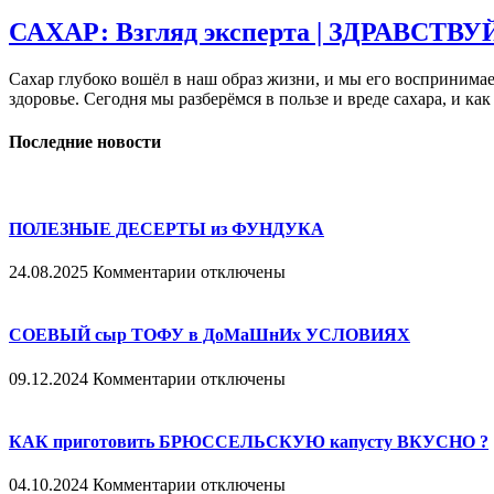
САХАР: Взгляд эксперта | ЗДРАВСТВУ
Сахар глубоко вошёл в наш образ жизни, и мы его воспринимае
здоровье. Сегодня мы разберёмся в пользе и вреде сахара, и как
Последние новости
ПОЛЕЗНЫЕ ДЕСЕРТЫ из ФУНДУКА
к
24.08.2025
Комментарии
отключены
записи
ПОЛЕЗНЫЕ
ДЕСЕРТЫ
СОЕВЫЙ сыр ТОФУ в ДоМаШнИх УСЛОВИЯХ
из
ФУНДУКА
к
09.12.2024
Комментарии
отключены
записи
СОЕВЫЙ
сыр
КАК приготовить БРЮССЕЛЬСКУЮ капусту ВКУСНО ?
ТОФУ
в
к
04.10.2024
Комментарии
отключены