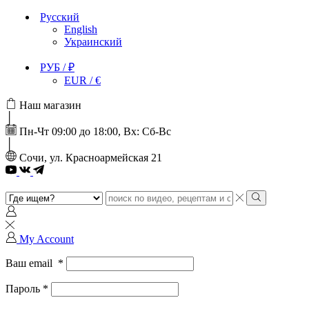
Русский
English
Украинский
РУБ / ₽
EUR / €
Наш магазин
Пн-Чт 09:00 до 18:00, Вх: Сб-Вс
Сочи, ул. Красноармейская 21
Youtube
Search
input
Search
My Account
Ваш email
*
Пароль
*