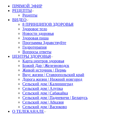
ПРЯМОЙ ЭФИР
РЕЦЕПТЫ
Рецепты
ВИДЕО
8 ПРИНЦИПОВ ЗДОРОВЬЯ
Здоровое тело
Новости здоровья
Здоровая пища
Программа Здравствуйте
Гидротерапия
Вопросы ответы
ЦЕНТРЫ ЗДОРОВЬЯ
Карта центров здоровья
Божий Дар | Железноводск
Живой источник | Пермь
Вкус жизни | Ставропольский край
Дорога жизни | Нижний новгород
Сельский дом | Калининград
Сельский дом | Алупка
Сельский дом | Сабакайка
Сельский дом | Падневичи | Беларусь
Сельский дом | Абхазия
Сельский дом | Васюково
О ТЕЛЕКАНАЛЕ