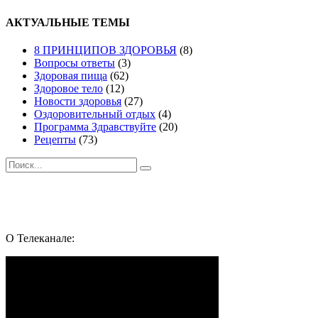
ДоМаШнИх
записи
УСЛОВИЯХ
КАК
АКТУАЛЬНЫЕ ТЕМЫ
приготовить
БРЮССЕЛЬСКУЮ
8 ПРИНЦИПОВ ЗДОРОВЬЯ
(8)
капусту
Вопросы ответы
(3)
ВКУСНО
Здоровая пища
(62)
?
Здоровое тело
(12)
Новости здоровья
(27)
Оздоровительный отдых
(4)
Программа Здравствуйте
(20)
Рецепты
(73)
Поиск
Подпишись и следуй за здоровьем:
Whatsapp
Youtube
Telegram
Vk
О Телеканале: