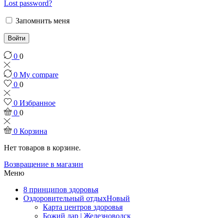
Lost password?
Запомнить меня
Войти
0
0
0
My compare
0
0
0
Избранное
0
0
0
Корзина
Нет товаров в корзине.
Возвращение в магазин
Меню
8 принципов здоровья
Оздоровительный отдых
Новый
Карта центров здоровья
Божий дар | Железноводск