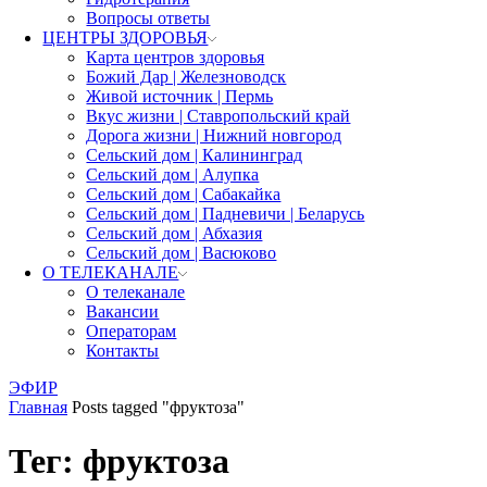
Вопросы ответы
ЦЕНТРЫ ЗДОРОВЬЯ
Карта центров здоровья
Божий Дар | Железноводск
Живой источник | Пермь
Вкус жизни | Ставропольский край
Дорога жизни | Нижний новгород
Сельский дом | Калининград
Сельский дом | Алупка
Сельский дом | Сабакайка
Сельский дом | Падневичи | Беларусь
Сельский дом | Абхазия
Сельский дом | Васюково
О ТЕЛЕКАНАЛЕ
О телеканале
Вакансии
Операторам
Контакты
ЭФИР
Главная
Posts tagged "фруктоза"
Тег: фруктоза