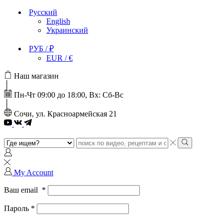
Русский
English
Украинский
РУБ / ₽
EUR / €
Наш магазин
Пн-Чт 09:00 до 18:00, Вх: Сб-Вс
Сочи, ул. Красноармейская 21
Youtube
Search
input
Search
My Account
Ваш email
*
Пароль
*