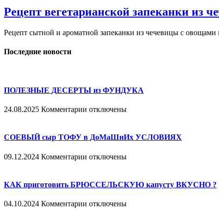
Рецепт вегетарианской запеканки из ч
Рецепт сытной и ароматной запеканки из чечевицы с овощами 
Последние новости
ПОЛЕЗНЫЕ ДЕСЕРТЫ из ФУНДУКА
к
24.08.2025
Комментарии
отключены
записи
ПОЛЕЗНЫЕ
ДЕСЕРТЫ
СОЕВЫЙ сыр ТОФУ в ДоМаШнИх УСЛОВИЯХ
из
ФУНДУКА
к
09.12.2024
Комментарии
отключены
записи
СОЕВЫЙ
сыр
КАК приготовить БРЮССЕЛЬСКУЮ капусту ВКУСНО ?
ТОФУ
в
к
04.10.2024
Комментарии
отключены
ДоМаШнИх
записи
УСЛОВИЯХ