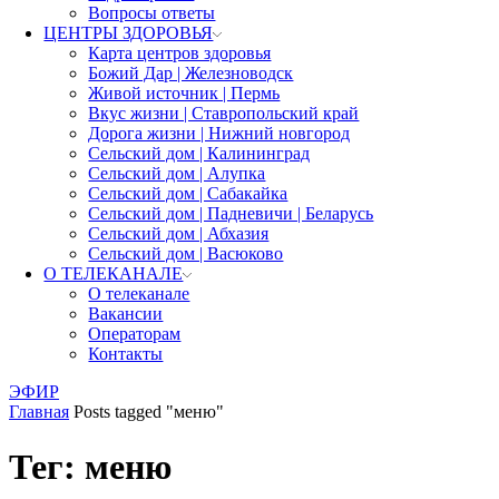
Вопросы ответы
ЦЕНТРЫ ЗДОРОВЬЯ
Карта центров здоровья
Божий Дар | Железноводск
Живой источник | Пермь
Вкус жизни | Ставропольский край
Дорога жизни | Нижний новгород
Сельский дом | Калининград
Сельский дом | Алупка
Сельский дом | Сабакайка
Сельский дом | Падневичи | Беларусь
Сельский дом | Абхазия
Сельский дом | Васюково
О ТЕЛЕКАНАЛЕ
О телеканале
Вакансии
Операторам
Контакты
ЭФИР
Главная
Posts tagged "меню"
Тег: меню