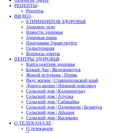
ПРЯМОЙ ЭФИР
РЕЦЕПТЫ
Рецепты
ВИДЕО
8 ПРИНЦИПОВ ЗДОРОВЬЯ
Здоровое тело
Новости здоровья
Здоровая пища
Программа Здравствуйте
Гидротерапия
Вопросы ответы
ЦЕНТРЫ ЗДОРОВЬЯ
Карта центров здоровья
Божий Дар | Железноводск
Живой источник | Пермь
Вкус жизни | Ставропольский край
Дорога жизни | Нижний новгород
Сельский дом | Калининград
Сельский дом | Алупка
Сельский дом | Сабакайка
Сельский дом | Падневичи | Беларусь
Сельский дом | Абхазия
Сельский дом | Васюково
О ТЕЛЕКАНАЛЕ
О телеканале