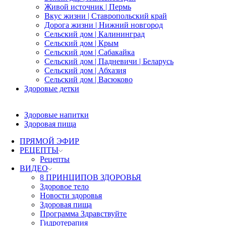
Живой источник | Пермь
Вкус жизни | Ставропольский край
Дорога жизни | Нижний новгород
Сельский дом | Калининград
Сельский дом | Крым
Сельский дом | Сабакайка
Сельский дом | Падневичи | Беларусь
Сельский дом | Абхазия
Сельский дом | Васюково
Здоровые детки
Здоровые напитки
Здоровая пища
ПРЯМОЙ ЭФИР
РЕЦЕПТЫ
Рецепты
ВИДЕО
8 ПРИНЦИПОВ ЗДОРОВЬЯ
Здоровое тело
Новости здоровья
Здоровая пища
Программа Здравствуйте
Гидротерапия