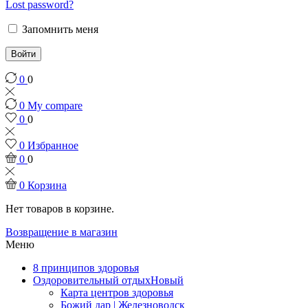
Lost password?
Запомнить меня
Войти
0
0
0
My compare
0
0
0
Избранное
0
0
0
Корзина
Нет товаров в корзине.
Возвращение в магазин
Меню
8 принципов здоровья
Оздоровительный отдых
Новый
Карта центров здоровья
Божий дар | Железноводск