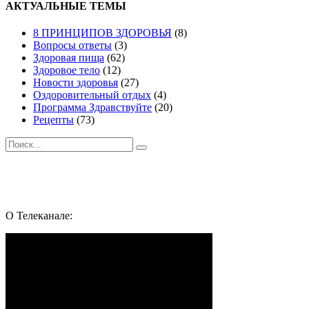
КАК
АКТУАЛЬНЫЕ ТЕМЫ
приготовить
БРЮССЕЛЬСКУЮ
8 ПРИНЦИПОВ ЗДОРОВЬЯ
(8)
капусту
Вопросы ответы
(3)
ВКУСНО
Здоровая пища
(62)
?
Здоровое тело
(12)
Новости здоровья
(27)
Оздоровительный отдых
(4)
Программа Здравствуйте
(20)
Рецепты
(73)
Поиск
Подпишись и следуй за здоровьем:
Whatsapp
Youtube
Telegram
Vk
О Телеканале: