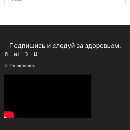
ПОИ
Подпишись и следуй за здоровьем:
Whatsapp
Youtube
Telegram
Vk
О Телеканале: