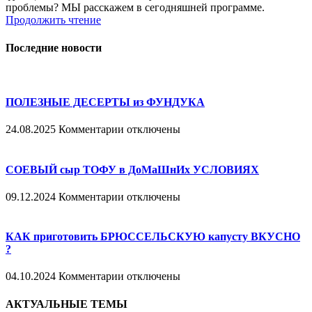
проблемы? МЫ расскажем в сегодняшней программе.
Продолжить чтение
Последние новости
ПОЛЕЗНЫЕ ДЕСЕРТЫ из ФУНДУКА
к
24.08.2025
Комментарии
отключены
записи
ПОЛЕЗНЫЕ
ДЕСЕРТЫ
СОЕВЫЙ сыр ТОФУ в ДоМаШнИх УСЛОВИЯХ
из
ФУНДУКА
к
09.12.2024
Комментарии
отключены
записи
СОЕВЫЙ
сыр
КАК приготовить БРЮССЕЛЬСКУЮ капусту ВКУСНО
ТОФУ
?
в
ДоМаШнИх
к
04.10.2024
Комментарии
отключены
УСЛОВИЯХ
записи
КАК
АКТУАЛЬНЫЕ ТЕМЫ