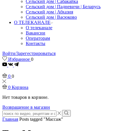
Сельский дом | Сабакайка
Сельский дом | Падневичи | Беларусь
Сельский дом | Абхазия
Сельский дом | Васюково
О ТЕЛЕКАНАЛЕ
О телеканале
Вакансии
Операторам
Контакты
Войти/Зарегестрироваться
Избранное
0
Youtube
0
0
0
Корзина
Нет товаров в корзине.
Возвращение в магазин
Search
input
Search
Главная
Posts tagged "Массаж"