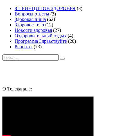
приготовить
БРЮССЕЛЬСКУЮ
8 ПРИНЦИПОВ ЗДОРОВЬЯ
(8)
капусту
Вопросы ответы
(3)
ВКУСНО
Здоровая пища
(62)
?
Здоровое тело
(12)
Новости здоровья
(27)
Оздоровительный отдых
(4)
Программа Здравствуйте
(20)
Рецепты
(73)
Поиск
Подпишись и следуй за здоровьем:
Whatsapp
Youtube
Telegram
Vk
О Телеканале: