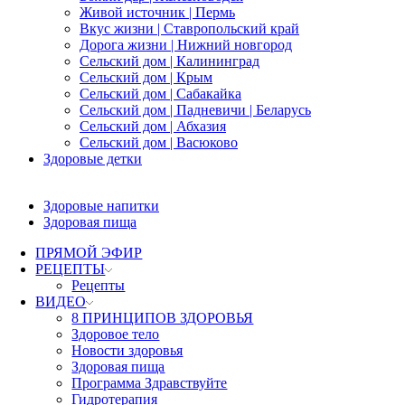
Живой источник | Пермь
Вкус жизни | Ставропольский край
Дорога жизни | Нижний новгород
Сельский дом | Калининград
Сельский дом | Крым
Сельский дом | Сабакайка
Сельский дом | Падневичи | Беларусь
Сельский дом | Абхазия
Сельский дом | Васюково
Здоровые детки
Здоровые напитки
Здоровая пища
ПРЯМОЙ ЭФИР
РЕЦЕПТЫ
Рецепты
ВИДЕО
8 ПРИНЦИПОВ ЗДОРОВЬЯ
Здоровое тело
Новости здоровья
Здоровая пища
Программа Здравствуйте
Гидротерапия