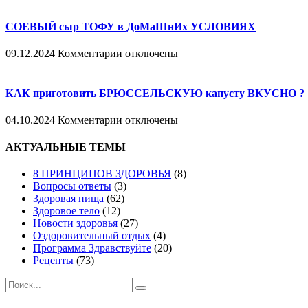
ПОЛЕЗНЫЕ
ДЕСЕРТЫ
СОЕВЫЙ сыр ТОФУ в ДоМаШнИх УСЛОВИЯХ
из
ФУНДУКА
к
09.12.2024
Комментарии
отключены
записи
СОЕВЫЙ
сыр
КАК приготовить БРЮССЕЛЬСКУЮ капусту ВКУСНО ?
ТОФУ
в
к
04.10.2024
Комментарии
отключены
ДоМаШнИх
записи
УСЛОВИЯХ
КАК
АКТУАЛЬНЫЕ ТЕМЫ
приготовить
БРЮССЕЛЬСКУЮ
8 ПРИНЦИПОВ ЗДОРОВЬЯ
(8)
капусту
Вопросы ответы
(3)
ВКУСНО
Здоровая пища
(62)
?
Здоровое тело
(12)
Новости здоровья
(27)
Оздоровительный отдых
(4)
Программа Здравствуйте
(20)
Рецепты
(73)
Поиск