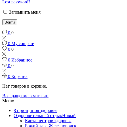
Lost password?
Запомнить меня
Войти
0
0
0
My compare
0
0
0
Избранное
0
0
0
Корзина
Нет товаров в корзине.
Возвращение в магазин
Меню
8 принципов здоровья
Оздоровительный отдых
Новый
Карта центров здоровья
Божий дар | Железноводск