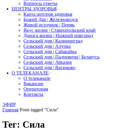
Вопросы ответы
ЦЕНТРЫ ЗДОРОВЬЯ
Карта центров здоровья
Божий Дар | Железноводск
Живой источник | Пермь
Вкус жизни | Ставропольский край
Дорога жизни | Нижний новгород
Сельский дом | Калининград
Сельский дом | Алупка
Сельский дом | Сабакайка
Сельский дом | Падневичи | Беларусь
Сельский дом | Абхазия
Сельский дом | Васюково
О ТЕЛЕКАНАЛЕ
О телеканале
Вакансии
Операторам
Контакты
ЭФИР
Главная
Posts tagged "Сила"
Тег: Сила