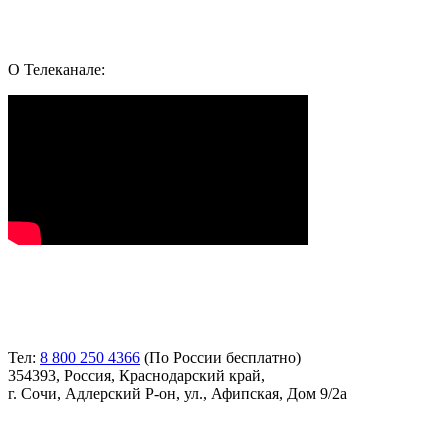
Подпишись и следуй за здоровьем:
Whatsapp
Youtube
Telegram
Vk
О Телеканале:
Контакты
Тел:
8 800 250 4366
(По России бесплатно)
354393, Россия, Краснодарский край,
г. Сочи, Адлерский Р-он, ул., Афипская, Дом 9/2а