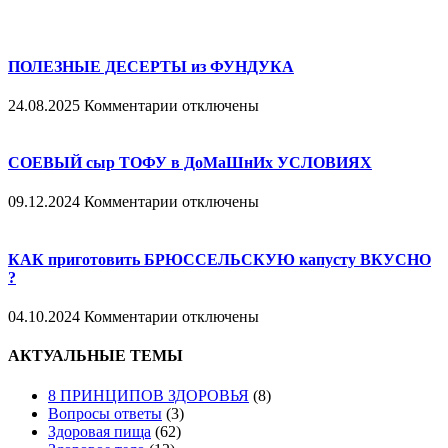
ПОЛЕЗНЫЕ ДЕСЕРТЫ из ФУНДУКА
к
24.08.2025
Комментарии
отключены
записи
ПОЛЕЗНЫЕ
ДЕСЕРТЫ
СОЕВЫЙ сыр ТОФУ в ДоМаШнИх УСЛОВИЯХ
из
ФУНДУКА
к
09.12.2024
Комментарии
отключены
записи
СОЕВЫЙ
сыр
КАК приготовить БРЮССЕЛЬСКУЮ капусту ВКУСНО
ТОФУ
?
в
ДоМаШнИх
к
04.10.2024
Комментарии
отключены
УСЛОВИЯХ
записи
КАК
АКТУАЛЬНЫЕ ТЕМЫ
приготовить
БРЮССЕЛЬСКУЮ
8 ПРИНЦИПОВ ЗДОРОВЬЯ
(8)
капусту
Вопросы ответы
(3)
ВКУСНО
Здоровая пища
(62)
?