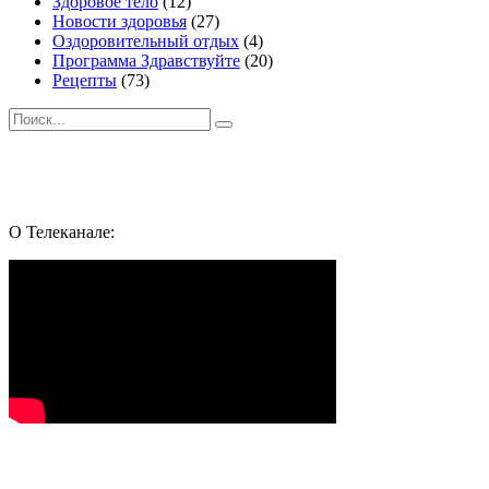
Здоровое тело
(12)
Новости здоровья
(27)
Оздоровительный отдых
(4)
Программа Здравствуйте
(20)
Рецепты
(73)
Поиск
Подпишись и следуй за здоровьем:
Whatsapp
Youtube
Telegram
Vk
О Телеканале: