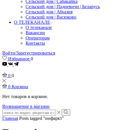
Сельский дом | Сабакайка
Сельский дом | Падневичи | Беларусь
Сельский дом | Абхазия
Сельский дом | Васюково
О ТЕЛЕКАНАЛЕ
О телеканале
Вакансии
Операторам
Контакты
Войти/Зарегестрироваться
Избранное
0
Youtube
0
0
0
Корзина
Нет товаров в корзине.
Возвращение в магазин
Search
input
Search
Главная
Posts tagged "инфаркт"