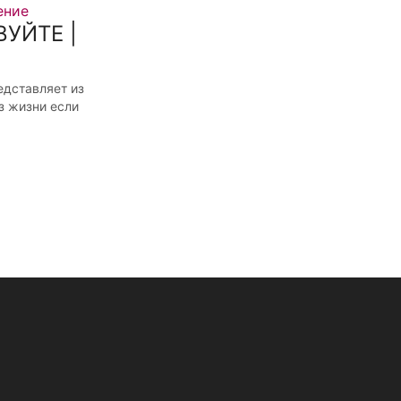
ение
УЙТЕ |
едставляет из
з жизни если