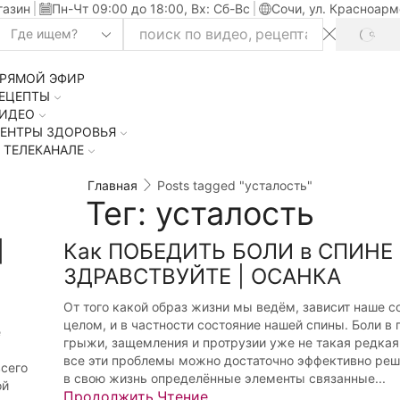
газин
Пн-Чт 09:00 до 18:00, Вх: Сб-Вс
Сочи, ул. Красноарм
SEAR
Search
input
РЯМОЙ ЭФИР
ЕЦЕПТЫ
ИДЕО
ЕНТРЫ ЗДОРОВЬЯ
 ТЕЛЕКАНАЛЕ
Главная
Posts tagged "усталость"
Тег: усталость
|
Как ПОБЕДИТЬ БОЛИ в СПИНЕ ?
ЗДРАВСТВУЙТЕ | ОСАНКА
От того какой образ жизни мы ведём, зависит наше с
целом, и в частности состояние нашей спины. Боли в 
е
грыжи, защемления и протрузии уже не такая редкая
ы
все эти проблемы можно достаточно эффективно реш
всего
в свою жизнь определённые элементы связанные...
ой
Продолжить Чтение