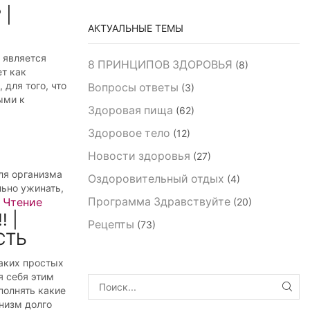
 |
АКТУАЛЬНЫЕ ТЕМЫ
 является
8 ПРИНЦИПОВ ЗДОРОВЬЯ
(8)
т как
 для того, что
Вопросы ответы
(3)
ыми к
Здоровая пища
(62)
Здоровое тело
(12)
Новости здоровья
(27)
ля организма
Оздоровительный отдых
(4)
льно ужинать,
Программа Здравствуйте
(20)
 Чтение
 |
Рецепты
(73)
СТЬ
таких простых
я себя этим
полнять какие
ПОИ
низм долго